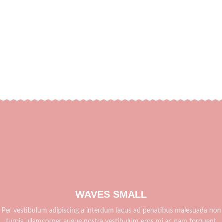
WAVES SMALL
Per vestibulum adipiscing a interdum lacus ad penatibus malesuada non
turpis ullamcorper augue nostra vestibulum eros mi ac nam torquent