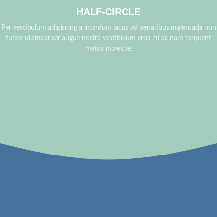
HALF-CIRCLE
Per vestibulum adipiscing a interdum lacus ad penatibus malesuada non
turpis ullamcorper augue nostra vestibulum eros mi ac nam torquent
metus molestie.